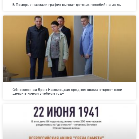
В Поморье назвали график выплат детских пособий на июль
Обновленная Брин-Наволоцкая средняя школа откроет свои
двери в новом учебном году