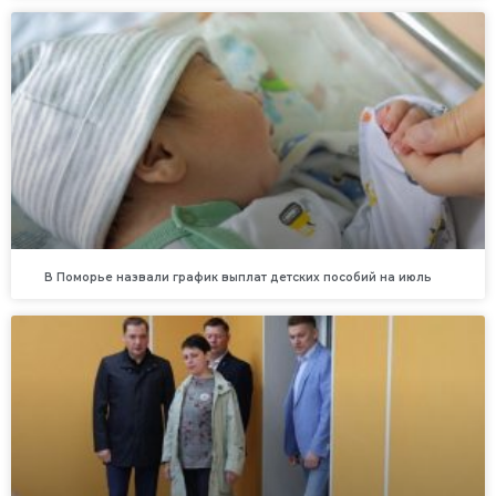
В Поморье назвали график выплат детских пособий на июль