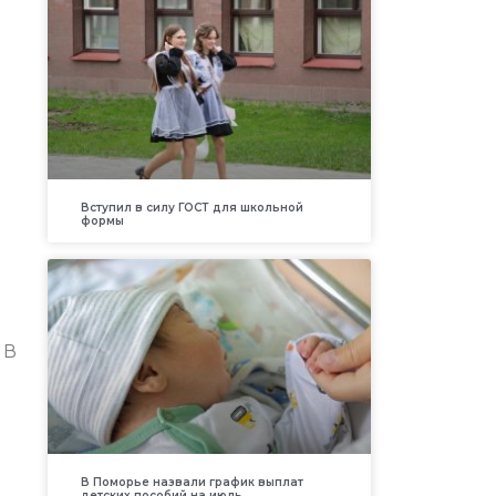
Вступил в силу ГОСТ для школьной
формы
 В
В Поморье назвали график выплат
детских пособий на июль