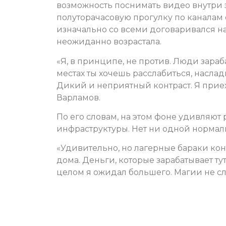
возможность поснимать видео внутри за
полуторачасовую прогулку по каналам о
изначально со всеми договаривался на 
неожиданно возрастала.
«Я, в принципе, не против. Люди зараб
местах ты хочешь расслабиться, наслади
Дикий и неприятный контраст. Я приеха
Варламов.
По его словам, на этом фоне удивляют
инфраструктуры. Нет ни одной нормаль
«Удивительно, но лагерные бараки кон
дома. Деньги, которые зарабатывает ту
целом я ожидал большего. Магии не с