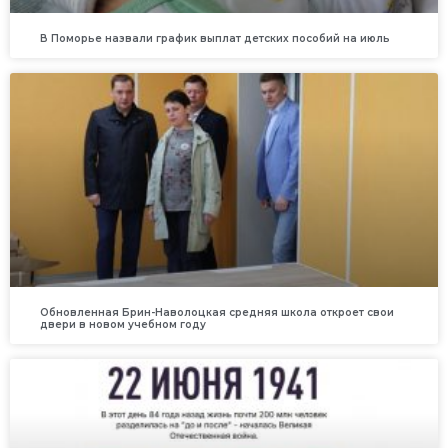
В Поморье назвали график выплат детских пособий на июль
Обновленная Брин-Наволоцкая средняя школа откроет свои
двери в новом учебном году