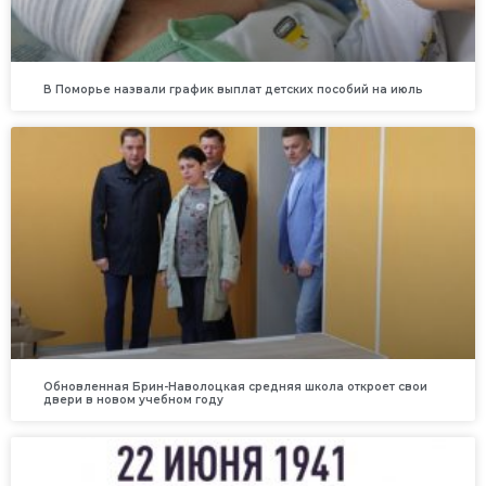
В Поморье назвали график выплат детских пособий на июль
Обновленная Брин-Наволоцкая средняя школа откроет свои
двери в новом учебном году