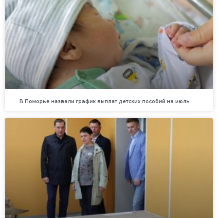
В Поморье назвали график выплат детских пособий на июль