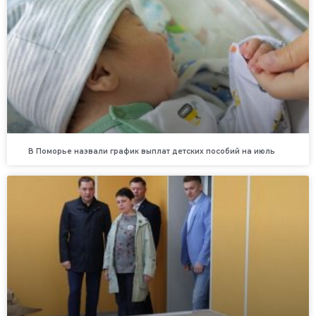
В Поморье назвали график выплат детских пособий на июль