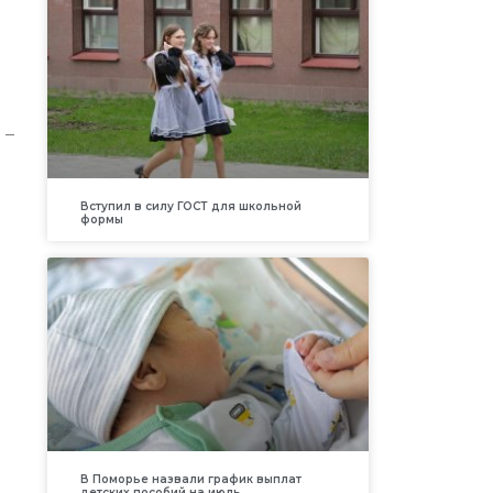
 –
Вступил в силу ГОСТ для школьной
формы
В Поморье назвали график выплат
детских пособий на июль