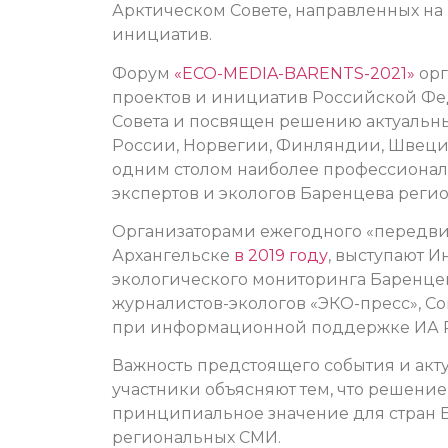
Арктическом Совете, направленных на
инициатив.
Форум
«ECO-MEDIA-BARENTS-2021»
орг
проектов и инициатив Российской Фе
Совета и посвящен решению актуальны
России, Норвегии, Финляндии, Швеции
одним столом наиболее профессионал
экспертов и экологов Баренцева регио
Организаторами ежегодного «передвиж
Архангельске
в 2019 году
, выступают И
экологического мониторинга Баренц
журналистов-экологов «ЭКО-пресс», С
при информационной поддержке ИА
Важность предстоящего события и акт
участники объясняют тем, что решени
принципиальное значение для стран Б
региональных СМИ.