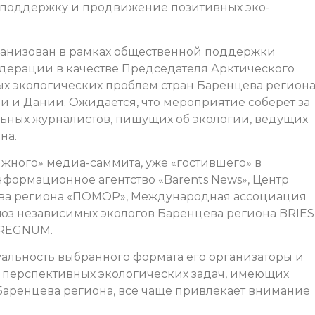
 поддержку и продвижение позитивных эко-
анизован в рамках общественной поддержки
дерации в качестве Председателя Арктического
х экологических проблем стран Баренцева региона
 и Дании. Ожидается, что мероприятие соберет за
ьных журналистов, пишущих об экологии, ведущих
на.
ного» медиа-саммита, уже «гостившего» в
нформационное агентство «Barents News», Центр
ева региона «ПОМОР», Международная ассоциация
оюз независимых экологов Баренцева региона BRIES
 REGNUM.
уальность выбранного формата его организаторы и
е перспективных экологических задач, имеющих
аренцева региона, все чаще привлекает внимание