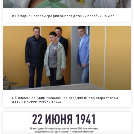
В Поморье назвали график выплат детских пособий на июль
Обновленная Брин-Наволоцкая средняя школа откроет свои
двери в новом учебном году