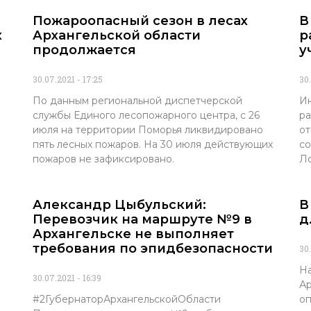
Пожароопасный сезон в лесах
В
х
Архангельской области
р
продолжается
у
30.07.2021
17:25
30
По данным региональной диспетчерской
Ин
службы Единого лесопожарного центра, с 26
ра
июля на территории Поморья ликвидировано
от
пять лесных пожаров. На 30 июля действующих
со
пожаров не зафиксировано.
Ло
Александр Цыбульский:
В
Перевозчик на маршруте №9 в
д
Архангельске не выполняет
требования по эпидбезопасности
30
На
30.07.2021
16:39
Ар
#2ГубернаторАрхангельскойОбласти
оп