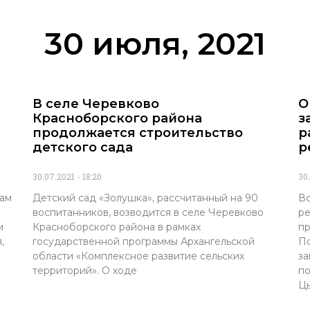
30 июля, 2021
В селе Черевково
О
Красноборского района
з
продолжается строительство
р
детского сада
р
30.07.2021
18:20
30
там
Детский сад «Золушка», рассчитанный на 90
Вс
воспитанников, возводится в селе Черевково
ре
м
Красноборского района в рамках
пр
,
государственной программы Архангельской
По
области «Комплексное развитие сельских
за
территорий». О ходе
по
Цы