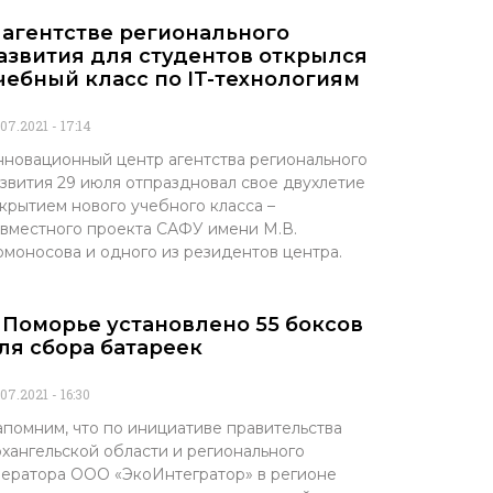
 агентстве регионального
азвития для студентов открылся
чебный класс по IT-технологиям
.07.2021
17:14
новационный центр агентства регионального
звития 29 июля отпраздновал свое двухлетие
крытием нового учебного класса –
вместного проекта САФУ имени М.В.
моносова и одного из резидентов центра.
 Поморье установлено 55 боксов
ля сбора батареек
.07.2021
16:30
помним, что по инициативе правительства
хангельской области и регионального
ератора ООО «ЭкоИнтегратор» в регионе