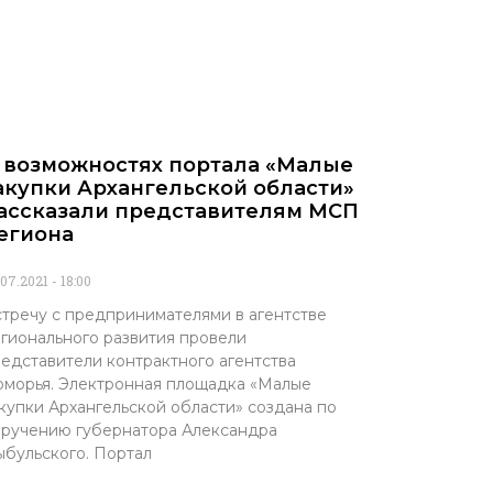
 возможностях портала «Малые
акупки Архангельской области»
ассказали представителям МСП
егиона
.07.2021
18:00
тречу с предпринимателями в агентстве
гионального развития провели
едставители контрактного агентства
морья. Электронная площадка «Малые
купки Архангельской области» создана по
ручению губернатора Александра
бульского. Портал