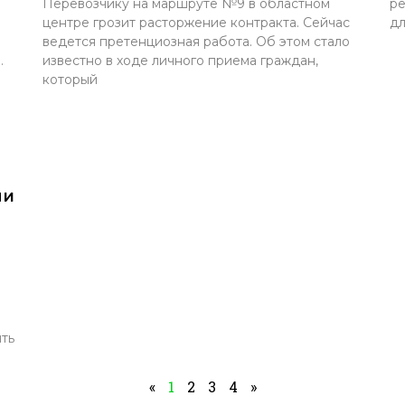
Перевозчику на маршруте №9 в областном
ре
центре грозит расторжение контракта. Сейчас
дл
ведется претенциозная работа. Об этом стало
.
известно в ходе личного приема граждан,
который
ли
ить
«
1
2
3
4
»