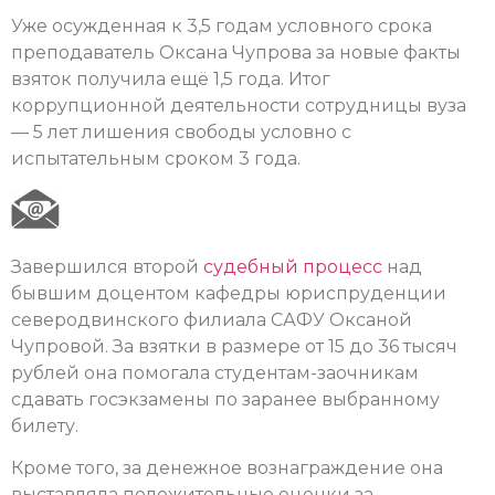
Уже осужденная к 3,5 годам условного срока
преподаватель Оксана Чупрова за новые факты
взяток получила ещё 1,5 года. Итог
коррупционной деятельности сотрудницы вуза
— 5 лет лишения свободы условно с
испытательным сроком 3 года.
Завершился второй
судебный процесс
над
бывшим доцентом кафедры юриспруденции
северодвинского филиала САФУ Оксаной
Чупровой. За взятки в размере от 15 до 36 тысяч
рублей она помогала студентам-заочникам
сдавать госэкзамены по заранее выбранному
билету.
Кроме того, за денежное вознаграждение она
выставляла положительные оценки за