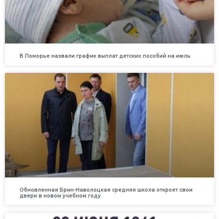
В Поморье назвали график выплат детских пособий на июль
Обновленная Брин-Наволоцкая средняя школа откроет свои
двери в новом учебном году