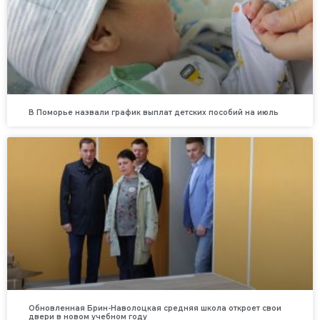
В Поморье назвали график выплат детских пособий на июль
Обновленная Брин-Наволоцкая средняя школа откроет свои
двери в новом учебном году