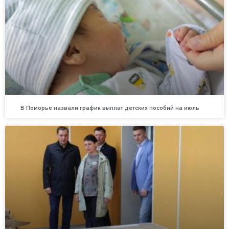
В Поморье назвали график выплат детских пособий на июль