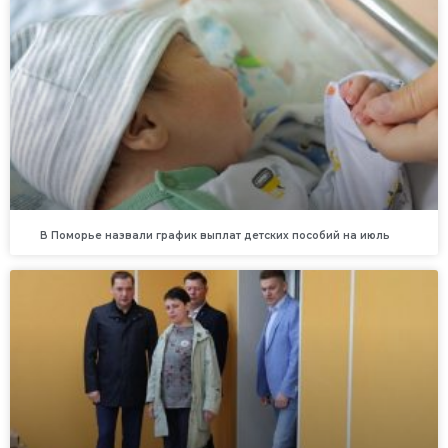
В Поморье назвали график выплат детских пособий на июль