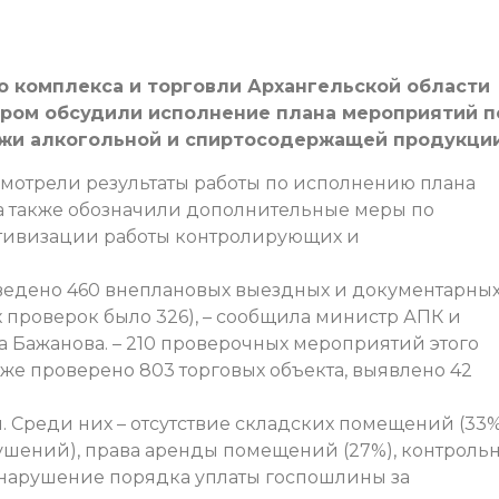
 комплекса и торговли Архангельской области
ором обсудили исполнение плана мероприятий п
жи алкогольной и спиртосодержащей продукции
мотрели результаты работы по исполнению плана
 а также обозначили дополнительные меры по
ктивизации работы контролирующих и
ведено 460 внеплановых выездных и документарны
их проверок было 326), – сообщила министр АПК и
а Бажанова. – 210 проверочных мероприятий этого
 же проверено 803 торговых объекта, выявлено 42
. Среди них – отсутствие складских помещений (33
ушений), права аренды помещений (27%), контрольн
е нарушение порядка уплаты госпошлины за