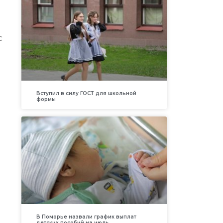
с
Вступил в силу ГОСТ для школьной
формы
В Поморье назвали график выплат
детских пособий на июль