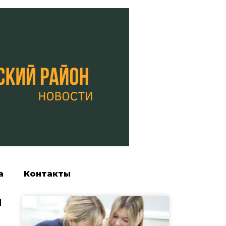
а
Контакты
я