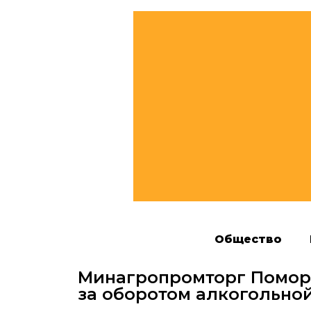
Общество
Минагропромторг Поморь
за оборотом алкогольно