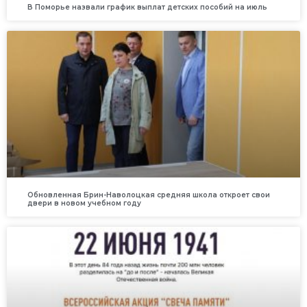
В Поморье назвали график выплат детских пособий на июль
Обновленная Брин-Наволоцкая средняя школа откроет свои
двери в новом учебном году