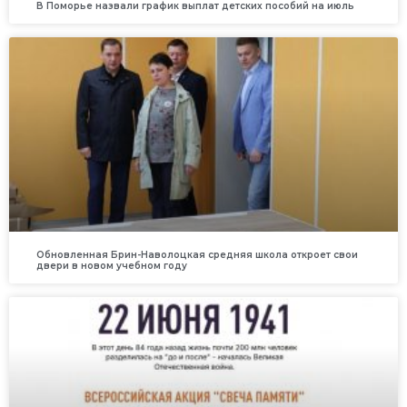
В Поморье назвали график выплат детских пособий на июль
Обновленная Брин-Наволоцкая средняя школа откроет свои
двери в новом учебном году