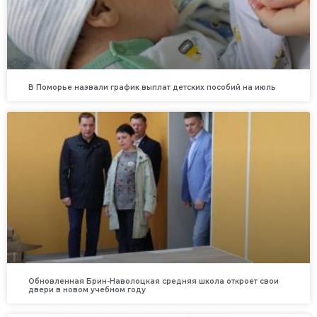
В Поморье назвали график выплат детских пособий на июль
Обновленная Брин-Наволоцкая средняя школа откроет свои
двери в новом учебном году