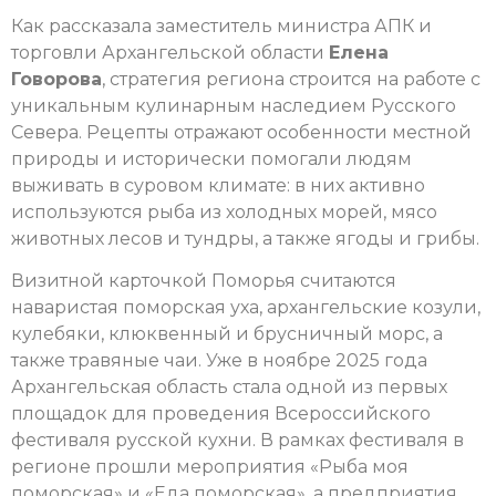
Как рассказала заместитель министра АПК и
торговли Архангельской области
Елена
Говорова
, стратегия региона строится на работе с
уникальным кулинарным наследием Русского
Севера. Рецепты отражают особенности местной
природы и исторически помогали людям
выживать в суровом климате: в них активно
используются рыба из холодных морей, мясо
животных лесов и тундры, а также ягоды и грибы.
Визитной карточкой Поморья считаются
наваристая поморская уха, архангельские козули,
кулебяки, клюквенный и брусничный морс, а
также травяные чаи. Уже в ноябре 2025 года
Архангельская область стала одной из первых
площадок для проведения Всероссийского
фестиваля русской кухни. В рамках фестиваля в
регионе прошли мероприятия «Рыба моя
поморская» и «Еда поморская», а предприятия