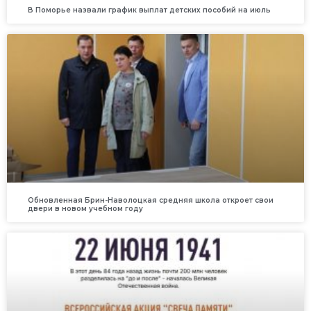
В Поморье назвали график выплат детских пособий на июль
Обновленная Брин-Наволоцкая средняя школа откроет свои
двери в новом учебном году