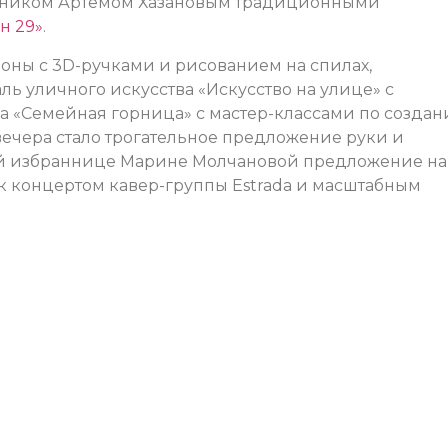
ожником Артемом Хазановым традиционными
н 29»
.
оны с 3D-ручками и рисованием на спилах,
ь уличного искусства «Искусство на улице» с
ла «Семейная горница» с мастер-классами по созда
ечера стало трогательное предложение руки и
ей избраннице Марине Молчановой предложение на
ик концертом кавер-группы Estrada и масштабным