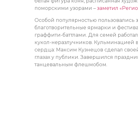
белая фигура коня, расписанная худ
поморскими узорами –
заметил «Регио
Особой популярностью пользовались з
благотворительные ярмарки и фестивал
граффити-баттлами. Для семей работа
кукол-неразлучников. Кульминацией в
сердца: Максим Кузнецов сделал сво
глазах у публики. Завершился праздн
танцевальным флешмобом.