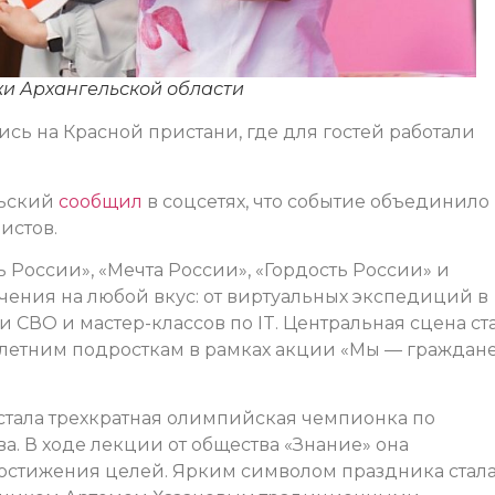
жи Архангельской области
ь на Красной пристани, где для гостей работали
льский
сообщил
в соцсетях, что событие объединило
истов.
России», «Мечта России», «Гордость России» и
чения на любой вкус: от виртуальных экспедиций в
и СВО и мастер-классов по IT. Центральная сцена ст
-летним подросткам в рамках акции «Мы — граждан
тала трехкратная олимпийская чемпионка по
. В ходе лекции от общества «Знание» она
остижения целей. Ярким символом праздника стал