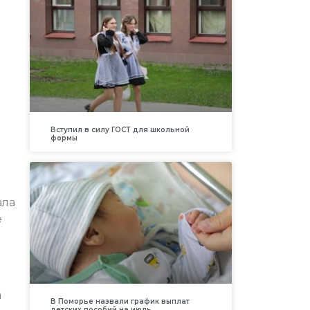
Вступил в силу ГОСТ для школьной
формы
ала
е
а
В Поморье назвали график выплат
детских пособий на июль