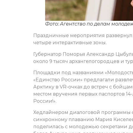
Фото: Агентство по делам молоде
Праздничные мероприятия развернулис
четыре интерактивные зоны.
Губернатор Поморья Александр Цыбу
около 9 тысяч архангелогородцев и тур
Площадки под названиями «Молодость 
«Единство России» предлагали развле
Арктику в VR-очках до встреч с бойцам
местом вручения первых паспортов 14
России!».
Хедлайнером диалоговой программы с
синхронному плаванию Мария Киселева
поделилась с молодежью секретами д