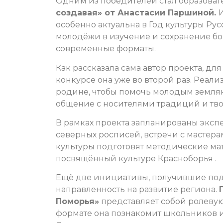
Одним из победителей стал образоват
создавая» от Анастасии Паршиной.
особенно актуальна в Год культуры Ру
молодёжи в изучение и сохранение бо
современные форматы.
Как рассказала сама автор проекта, для 
конкурсе она уже во второй раз. Реал
родине, чтобы помочь молодым земляк
общение с носителями традиций и тво
В рамках проекта запланированы экс
северных росписей, встречи с мастера
культуры подготовят методические мат
посвящённый культуре Красноборья .
Ещё две инициативы, получившие под
направленность на развитие региона.
Поморья»
представляет собой ролевую
формате она познакомит школьников и