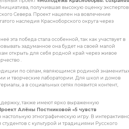
ельный проект
«Молодёжь Красноборья: сохраняя
Инициатива, получившая высокую оценку экспертов
сского Севера. Проект нацелен на вовлечение
гатого наследия Красноборского округа через
неё эта победа стала особенной, так как участвует в
изовывать задуманное она будет на своей малой
ам открыть для себя родной край через живое
рчество .
педиции по сёлам, являющимся родиной знамениты
ми и творческие лаборатории. Для школ и домов
ериалы, а в социальных сетях появится контент,
держку, также имеют ярко выраженную
Проект Алёны Постниковой «5 чувств
 настольную этнографическую игру. В интерактивн
 студентов с культурой и традициями Русского