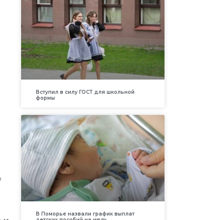
Вступил в силу ГОСТ для школьной
формы
о
В Поморье назвали график выплат
детских пособий на июль