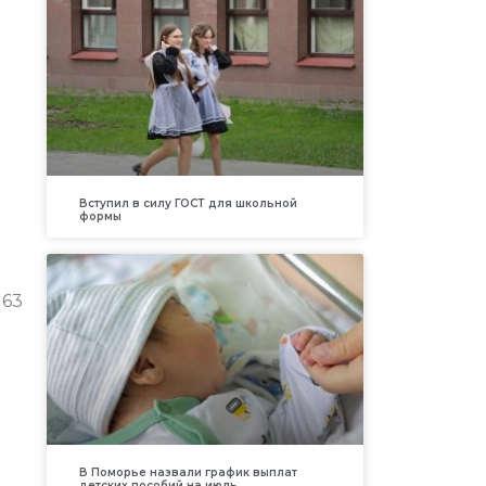
Вступил в силу ГОСТ для школьной
формы
 63
В Поморье назвали график выплат
детских пособий на июль