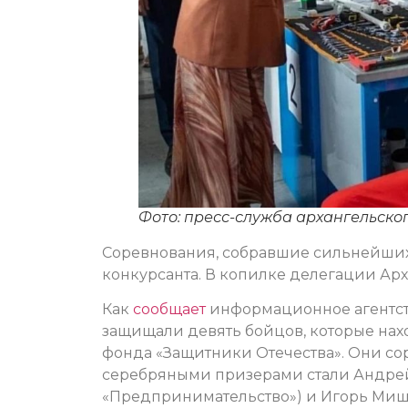
Фото: пресс-служба архангельск
Соревнования, собравшие сильнейших,
конкурсанта. В копилке делегации Арх
Как
сообщает
информационное агентств
защищали девять бойцов, которые на
фонда «Защитники Отечества». Они сор
серебряными призерами стали Андрей
«Предпринимательство») и Игорь Мишу