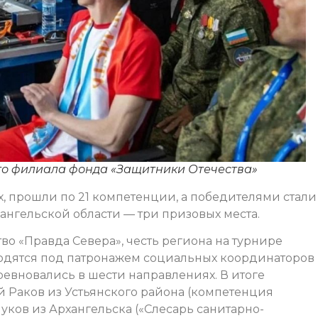
ого филиала фонда «Защитники Отечества»
 прошли по 21 компетенции, а победителями стали
ангельской области — три призовых места.
о «Правда Севера», честь региона на турнире
ходятся под патронажем социальных координаторов
евновались в шести направлениях. В итоге
 Раков из Устьянского района (компетенция
ков из Архангельска («Слесарь санитарно-