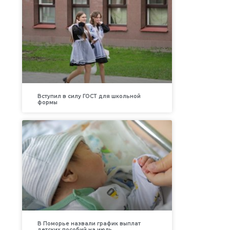
Вступил в силу ГОСТ для школьной
формы
В Поморье назвали график выплат
детских пособий на июль