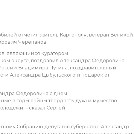
билей отметил житель Каргополя, ветеран Великой
рович Черепанов.
ов, являющийся куратором
ском округе, поздравил Александра Федоровича
 России Владимира Путина, поздравительный
асти Александра Цыбульского и подарок от
сандра Федоровича с днем
ные в годы войны твердость духа и мужество.
молодежи, – сказал Сергей
стному Собранию депутатов губернатор Александр
чить личного куратора от правительства региона и