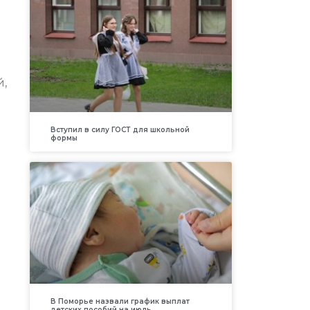
й,
Вступил в силу ГОСТ для школьной
формы
В Поморье назвали график выплат
детских пособий на июль