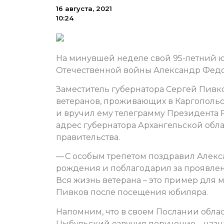
16 августа, 2021
10:24
На минувшей неделе свой 95-летний ю
Отечественной войны Александр Федо
Заместитель губернатора Сергей Пивк
ветеранов, проживающих в Каргополь
и вручил ему телеграмму Президента
адрес губернатора Архангельской обл
правительства.
— С особым трепетом поздравил Алек
рождения и поблагодарил за проявлен
Вся жизнь ветерана – это пример для 
Пивков после посещения юбиляра.
Напомним, что в своем Послании обла
Цыбульский озвучил поручение – назна