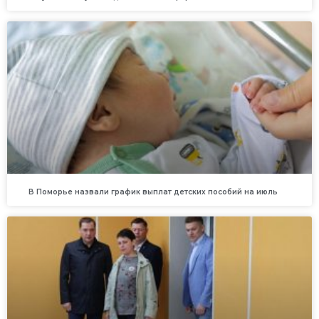
В Поморье назвали график выплат детских пособий на июль