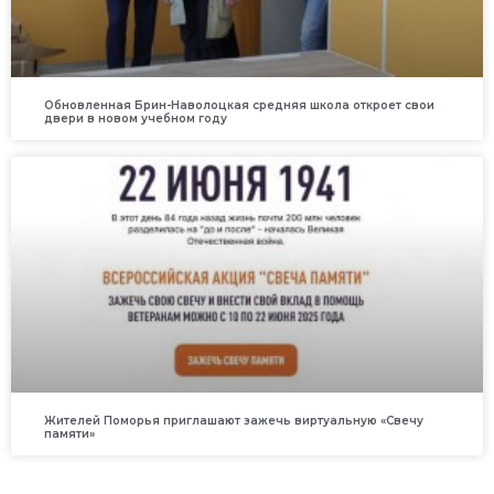
Обновленная Брин-Наволоцкая средняя школа откроет свои
двери в новом учебном году
Жителей Поморья приглашают зажечь виртуальную «Свечу
памяти»