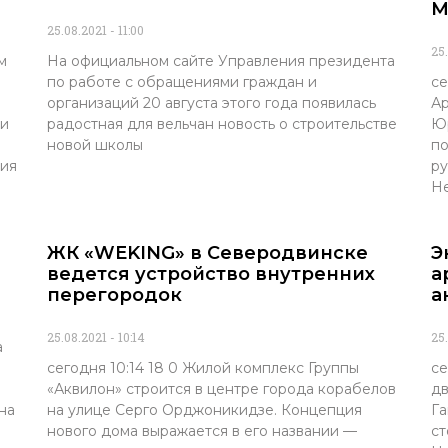
М
25.08.2021
11:00
25
м
На официальном сайте Управления президента
по работе с обращениями граждан и
се
организаций 20 августа этого года появилась
Ар
ки
радостная для вельчан новость о строительстве
Юр
новой школы
по
ния
ру
Н
ЖК «WEKING» в Северодвинске
Э
ведется устройство внутренних
а
перегородок
а
25.08.2021
10:14
25
а
сегодня 10:14 18 0 Жилой комплекс Группы
се
«Аквилон» строится в центре города корабелов
дв
на
на улице Серго Орджоникидзе. Концепция
Га
нового дома выражается в его названии —
ст