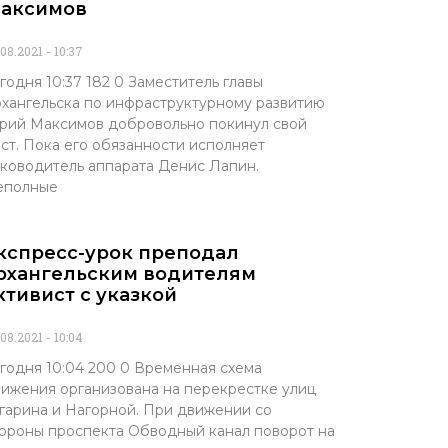
аксимов
.08.2021
10:37
годня 10:37 182 0 Заместитель главы
хангельска по инфраструктурному развитию
ий Максимов добровольно покинул свой
ст. Пока его обязанности исполняет
ководитель аппарата Денис Лапин.
еполные
кспресс-урок преподал
рхангельским водителям
ктивист с указкой
.08.2021
10:04
годня 10:04 200 0 Временная схема
ижения организована на перекрестке улиц
гарина и Нагорной. При движении со
ороны проспекта Обводный канал поворот на