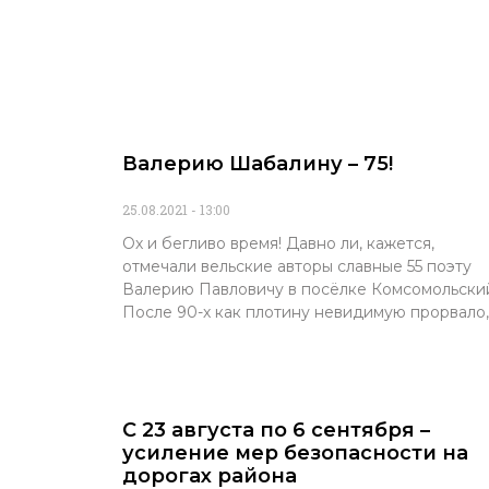
Валерию Шабалину – 75!
25.08.2021
13:00
Ох и бегливо время! Давно ли, кажется,
отмечали вельские авторы славные 55 поэту
Валерию Павловичу в посёлке Комсомольски
После 90-х как плотину невидимую прорвало,
С 23 августа по 6 сентября –
усиление мер безопасности на
дорогах района