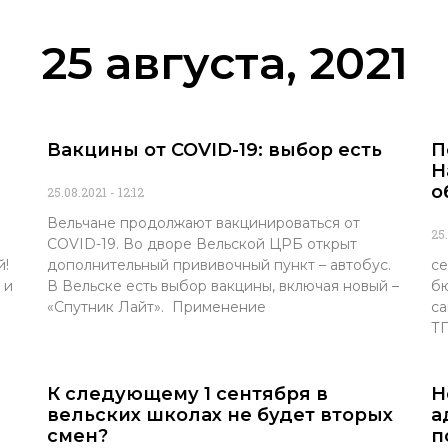
25 августа, 2021
Вакцины от COVID-19: выбор есть
П
Н
о
25.08.2021
12:12
Вельчане продолжают вакцинироваться от
25
COVID-19. Во дворе Вельской ЦРБ открыт
й!
дополнительный прививочный пункт – автобус.
се
 и
В Вельске есть выбор вакцины, включая новый –
бю
«Спутник Лайт». Применение
са
ТГ
К следующему 1 сентября в
Н
вельских школах не будет вторых
а
смен?
п