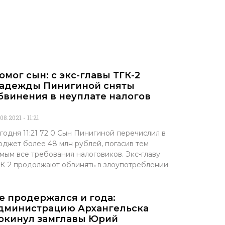
омог сын: с экс-главы ТГК-2
адежды Пинигиной сняты
бвинения в неуплате налогов
.08.2021
11:21
годня 11:21 72 0 Сын Пинигиной перечислил в
джет более 48 млн рублей, погасив тем
мым все требования налоговиков. Экс-главу
К-2 продолжают обвинять в злоупотреблении
е продержался и года:
дминистрацию Архангельска
окинул замглавы Юрий