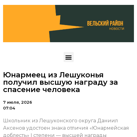
Юнармеец из Лешуконья
получил высшую награду за
спасение человека
7 июля, 2026
07:04
Школьник из Лешуконского округа Даниил
Аксенов удостоен знака отличия «Юнармейская
доблесть» I степени — высшей награды